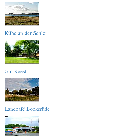
Kühe an der Schlei
Gut Roest
Landcafé Bocksrüde