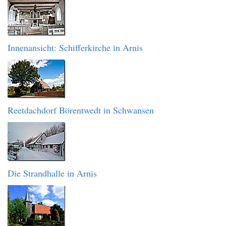
Innenansicht: Schifferkirche in Arnis
Reetdachdorf Börentwedt in Schwansen
Die Strandhalle in Arnis