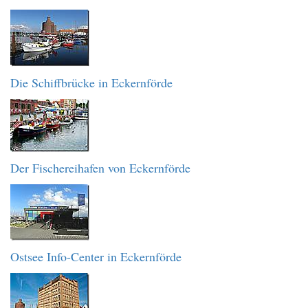
Die Schiffbrücke in Eckernförde
Der Fischereihafen von Eckernförde
Ostsee Info-Center in Eckernförde