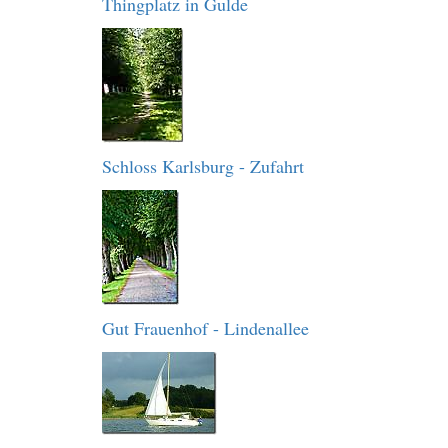
Thingplatz in Gulde
Schloss Karlsburg - Zufahrt
Gut Frauenhof - Lindenallee