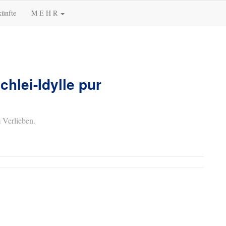
künfte
M E H R
chlei-Idylle pur
 Verlieben.