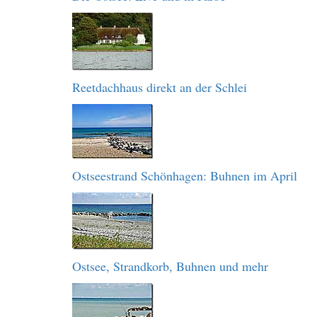
Reetdachhaus direkt an der Schlei
Ostseestrand Schönhagen: Buhnen im April
Ostsee, Strandkorb, Buhnen und mehr