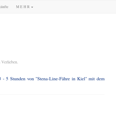
künfte
M E H R
 Verlieben.
3 - 5 Stunden von "Stena-Line-Fähre in Kiel" mit dem