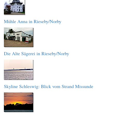
Mühle Anna in Rieseby/Norby
Die Alte Sägerei in Rieseby/Norby
Skyline Schleswig: Blick vom Strand Missunde