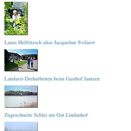
Laura Helfritzsch alias Jacqueline Svilarov
Landarzt-Dreharbeiten beim Gasthof Jantzen
Zugeschneite Schlei am Gut Lindauhof