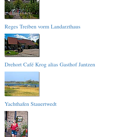
Reges Treiben vorm Landarzthaus
Drehort Café Krog alias Gasthof Jantzen
Yachthafen Stauertwedt