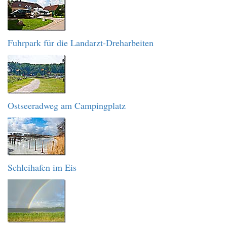
Fuhrpark für die Landarzt-Dreharbeiten
Ostseeradweg am Campingplatz
Schleihafen im Eis