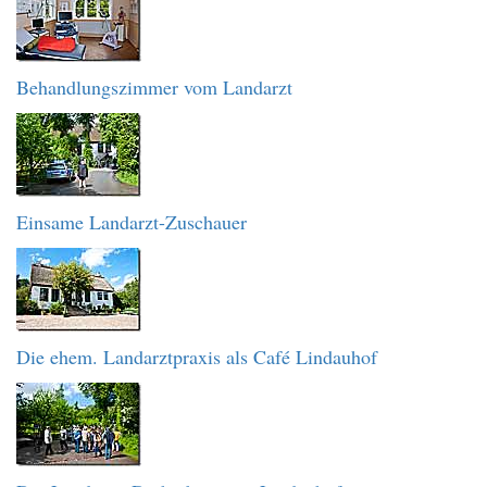
Behandlungszimmer vom Landarzt
Einsame Landarzt-Zuschauer
Die ehem. Landarztpraxis als Café Lindauhof